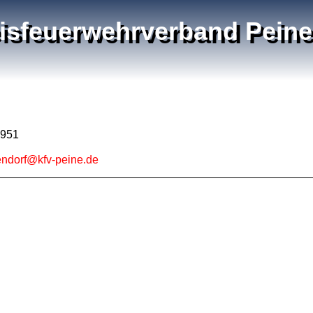
isfeuerwehrverband Peine 
5951
endorf@kfv-peine.de