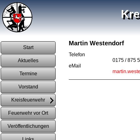
Kre
Martin Westendorf
Start
Telefon
0175 / 875 
Aktuelles
eMail
martin.west
Termine
Vorstand
Kreisfeuerwehr
Feuerwehr vor Ort
Veröffentlichungen
Links