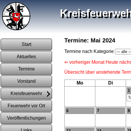
Kreisfeuerweh
Termine: Mai 2024
Start
Termine nach Kategorie
Aktuelles
⇐ vorheriger Monat
Heute
nächs
Termine
Übersicht über anstehende Ter
Vorstand
Mo
Di
1
Kreisfeuerwehr
T
Feuerwehr vor Ort
6
7
8
Veröffentlichungen
Links
13
14
1