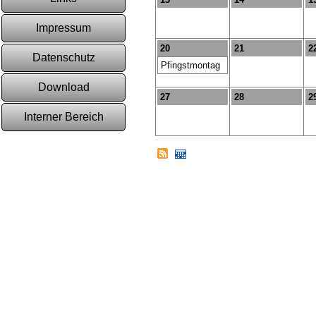
Impressum
20
21
2
Datenschutz
Pfingstmontag
Download
27
28
2
Interner Bereich